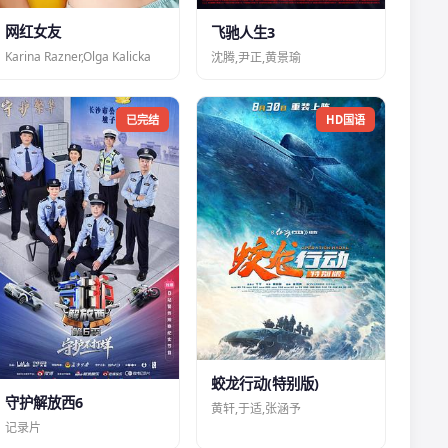
网红女友
飞驰人生3
Karina Razner,Olga Kalicka
沈腾,尹正,黄景瑜
已完结
HD国语
蛟龙行动(特别版)
守护解放西6
黄轩,于适,张涵予
记录片