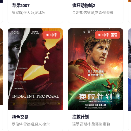
苹果2007
疯狂动物城2
梁家辉,佟大为,范冰冰
金妮弗·古德温,杰森·贝特曼
HD中字
HD中字|国语
挽救计划
桃色交易
瑞恩·高斯林,桑德拉·惠勒
罗伯特·雷德福,黛米·摩尔