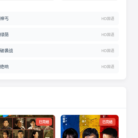
神丐
HD国语
绿荫
HD国语
破袭战
HD国语
绝响
HD国语
已完结
已完结