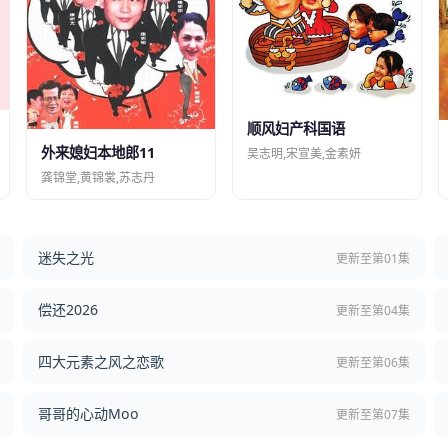
顺风妇产科国语
外来媳妇本地郎11
吴志明,宋宣美,金素妍
龚锦堂,黄锦裳,苏志丹
迷失之光
结
更新至第01集
偿还2026
结
更新至第04集
四大元素之风之恋歌
集
更新至第06集
哥哥的心动Moo
集
更新至第07集