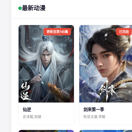
最新动漫
更新至第145集
已完结
仙逆
剑来第一季
史泽鲲,周健
陈张太康,李敏