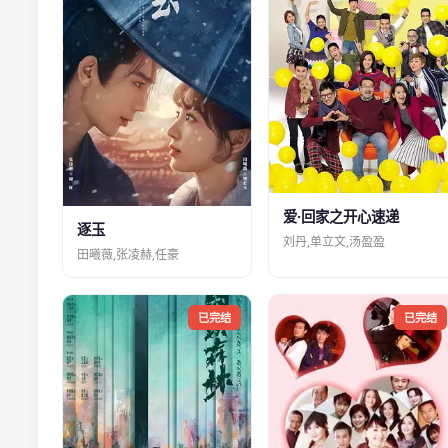
爱·回家之开心速递
逐玉
刘丹,单立文,汤盈盈
田曦薇,张凌赫,任豪
已完结
已完结