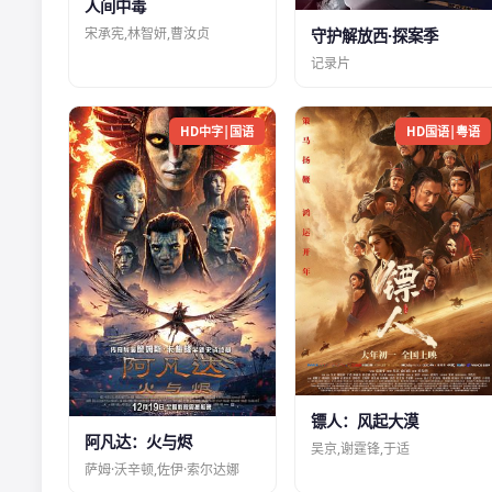
人间中毒
宋承宪,林智妍,曹汝贞
守护解放西·探案季
记录片
HD中字|国语
HD国语|粤语
镖人：风起大漠
阿凡达：火与烬
吴京,谢霆锋,于适
萨姆·沃辛顿,佐伊·索尔达娜