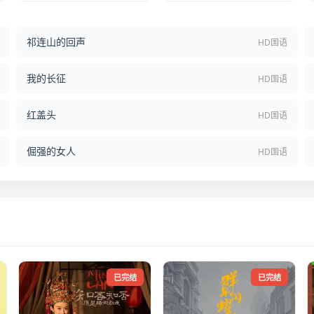
祁连山的回声
结
HD国语
我的长征
语
HD国语
红盖头
语
HD国语
倔强的女人
语
HD国语
已完结
已完结