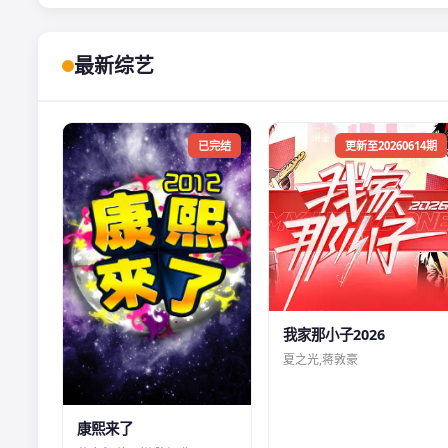
最新综艺
已完结
更新至20260614期
我家那小子2026
夏之光,蒋敦豪
康熙来了