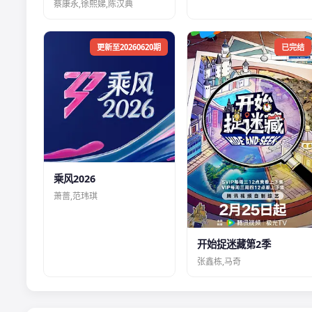
蔡康永,徐熙娣,陈汉典
更新至20260620期
已完结
乘风2026
萧蔷,范玮琪
开始捉迷藏第2季
张鑫栋,马奇