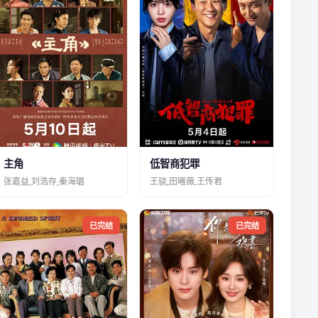
主角
低智商犯罪
张嘉益,刘浩存,秦海璐
王骁,田曦薇,王传君
已完结
已完结