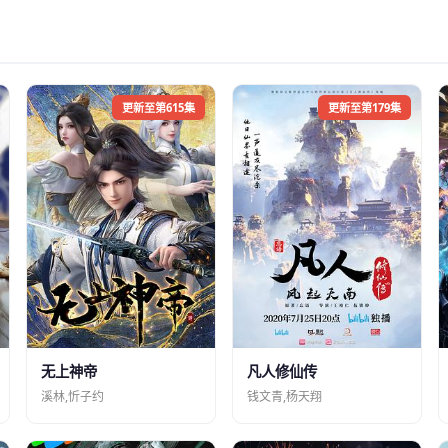
更新至第615集
更新至第179集
凡人修仙传
无上神帝
钱文青,杨天翔
溪林,忻子约