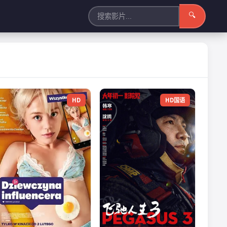
🔍
HD
HD国语